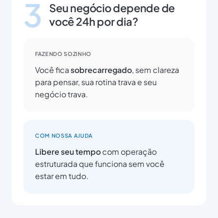
3
Seu negócio depende de
você 24h por dia?
FAZENDO SOZINHO
Você fica
sobrecarregado
, sem clareza
para pensar, sua rotina trava e seu
negócio trava.
COM NOSSA AJUDA
Libere seu tempo
com operação
estruturada que funciona sem você
estar em tudo.