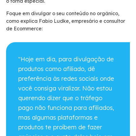
o torna especial.
Foque em divulgar o seu conteúdo no orgânico,
como explica Fabio Ludke, empresário e consultor
de Ecommerce:
"Hoje em dia, para divulgação de
produtos como afiliado, dê
preferência às redes sociais onde
você consiga viralizar. Não estou
querendo dizer que o tráfego
pago não funciona para afiliados,
mas algumas plataformas e
produtos te proíbem de fazer