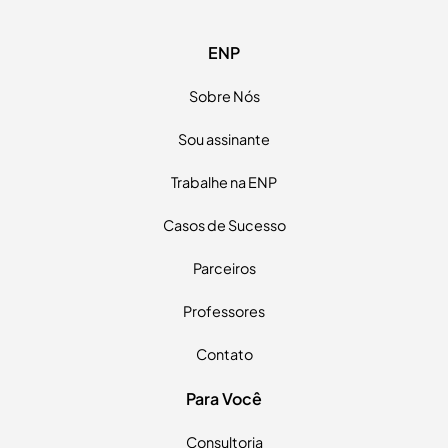
Nome completo
ENP
E-mail
Sobre Nós
Telefone
Sou assinante
Trabalhe na ENP
Estou ciente dos
Termos de uso
e
Políticas de privacidade
Casos de Sucesso
Continuar →
Parceiros
Professores
Contato
Para Você
Consultoria